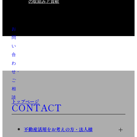
の取組みと貢献
お
問
い
合
わ
せ・
ご
相
談
トップページ
CONTACT
不動産活用をお考えの方・法人様