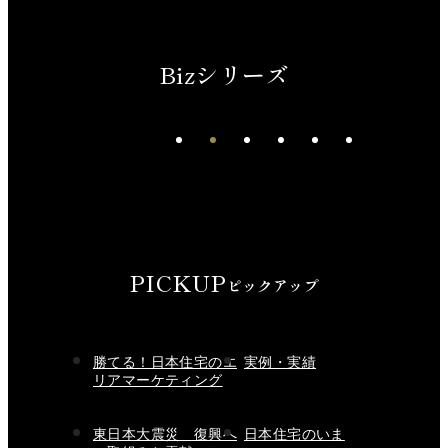
Bizシリーズ
先進、洗練、深化した上質
PICKUP
ピックアップ
勝てる！日本住宅のエ
実例・実績
リアマーケティング
東日本大震災 復興へ
日本住宅のいま