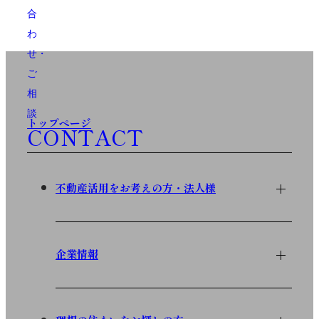
合
わ
せ・
ご
相
談
トップページ
CONTACT
不動産活用をお考えの方・法人様
企業情報