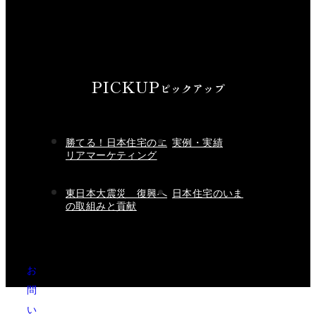
PICKUP
ピックアップ
勝てる！日本住宅のエ
実例・実績
リアマーケティング
東日本大震災 復興へ
日本住宅のいま
の取組みと貢献
お
問
い