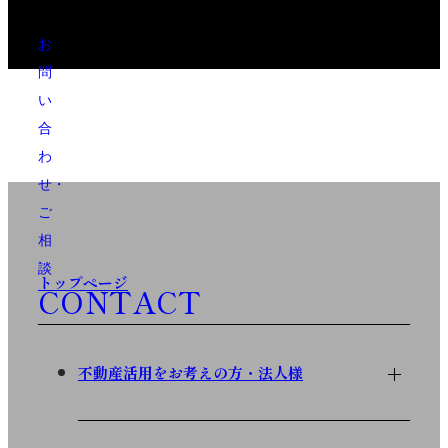
お
問
い
合
わ
せ・
ご
相
談
トップページ
CONTACT
不動産活用をお考えの方・法人様