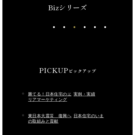
Bizシリーズ
先進、洗練、深化した上質
PICKUP
ピックアップ
勝てる！日本住宅のエ
実例・実績
リアマーケティング
東日本大震災 復興へ
日本住宅のいま
の取組みと貢献