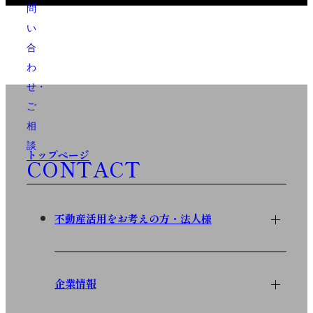
問
い
合
わ
せ・
ご
相
談
トップページ
CONTACT
不動産活用をお考えの方・法人様
企業情報