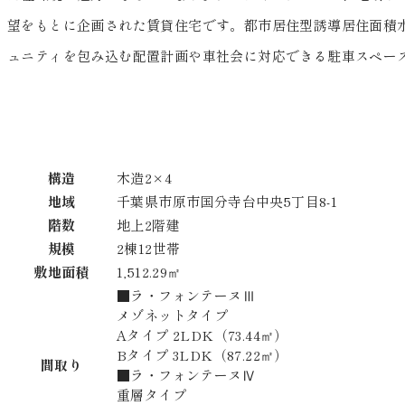
望をもとに企画された賃貸住宅です。都市居住型誘導居住面積
ュニティを包み込む配置計画や車社会に対応できる駐車スペー
構造
木造2×4
地域
千葉県市原市国分寺台中央5丁目8-1
階数
地上2階建
規模
2棟12世帯
敷地面積
1,512.29㎡
■ラ・フォンテーヌⅢ
メゾネットタイプ
Aタイプ 2LDK（73.44㎡）
Bタイプ 3LDK（87.22㎡）
間取り
■ラ・フォンテーヌⅣ
重層タイプ