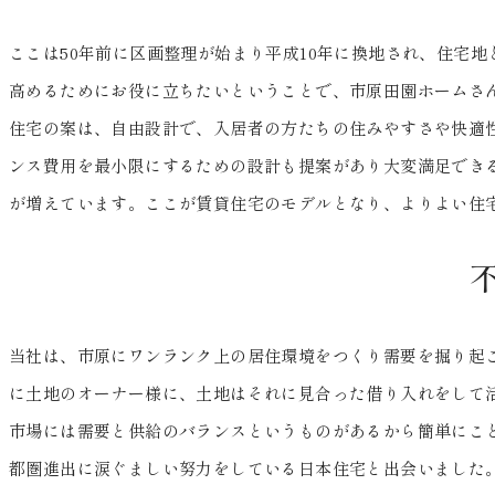
ここは50年前に区画整理が始まり平成10年に換地され、住宅
高めるためにお役に立ちたいということで、市原田園ホームさ
住宅の案は、自由設計で、入居者の方たちの住みやすさや快適性
ンス費用を最小限にするための設計も提案があり大変満足でき
が増えています。ここが賃貸住宅のモデルとなり、よりよい住
当社は、市原にワンランク上の居住環境をつくり需要を掘り起
に土地のオーナー様に、土地はそれに見合った借り入れをして
市場には需要と供給のバランスというものがあるから簡単にこ
都圏進出に涙ぐましい努力をしている日本住宅と出会いました。