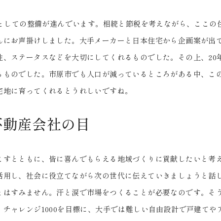
地としての整備が進んでいます。相続と節税を考えながら、ここの
んにお声掛けしました。大手メーカーと日本住宅から企画案が出
、ステータスなどを大切にしてくれるものでした。その上、20年
るものでした。市原市でも人口が減っているところがある中、こ
宅地に育ってくれるとうれしいですね。
不動産会社の目
こすとともに、皆に喜んでもらえる地域づくりに貢献したいと考
活用し、社会に役立てながら次の世代に伝えていきましょうと話
とはすみません。汗と涙で市場をつくることが必要なのです。そ
チャレンジ1000を目標に、大手では難しい自由設計で戸建てや