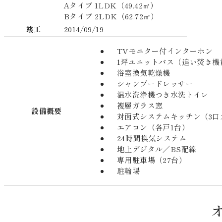
Aタイプ 1LDK（49.42㎡）
Bタイプ 2LDK（62.72㎡）
竣工
2014/09/19
TVモニター付インターホン
1坪ユニットバス（追い焚き機
浴室換気乾燥機
シャンプードレッサー
温水洗浄機つき水洗トイレ
複層ガラス窓
設備概要
対面式システムキッチン（3口
エアコン（各戸1台）
24時間換気システム
地上デジタル／BS配線
専用駐車場（27台）
駐輪場