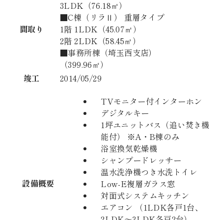
3LDK（76.18㎡）
■C棟（リラⅡ） 重層タイプ
間取り
1階 1LDK（45.07㎡）
2階 2LDK（58.45㎡）
■事務所棟（埼玉西支店）
（399.96㎡）
竣工
2014/05/29
TVモニター付インターホン
デジタルキー
1坪ユニットバス（追い焚き機
能付） ※A・B棟のみ
浴室換気乾燥機
シャンプードレッサー
温水洗浄機つき水洗トイレ
設備概要
Low-E複層ガラス窓
対面式システムキッチン
エアコン （1LDK各戸1台、
2LDK～3LDK各戸2台）