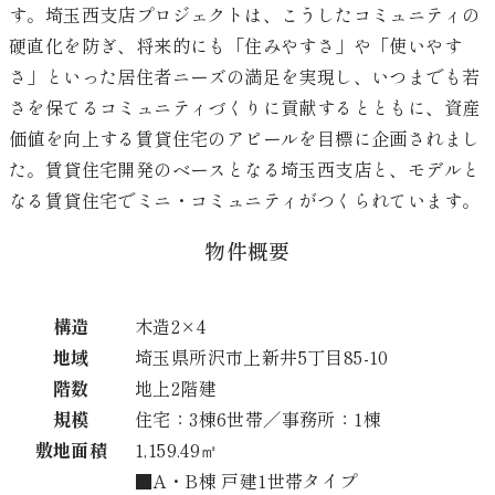
す。埼玉西支店プロジェクトは、こうしたコミュニティの
硬直化を防ぎ、将来的にも「住みやすさ」や「使いやす
さ」といった居住者ニーズの満足を実現し、いつまでも若
さを保てるコミュニティづくりに貢献するとともに、資産
価値を向上する賃貸住宅のアピールを目標に企画されまし
た。賃貸住宅開発のベースとなる埼玉西支店と、モデルと
なる賃貸住宅でミニ・コミュニティがつくられています。
物件概要
構造
木造2×4
地域
埼玉県所沢市上新井5丁目85-10
階数
地上2階建
規模
住宅：3棟6世帯／事務所：1棟
敷地面積
1,159.49㎡
■A・B棟 戸建1世帯タイプ